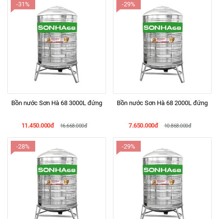
-31%
-29%
Bồn nước Sơn Hà 68 3000L đứng
Bồn nước Sơn Hà 68 2000L đứng
11.450.000đ
7.650.000đ
16.668.000đ
10.868.000đ
-28%
-29%