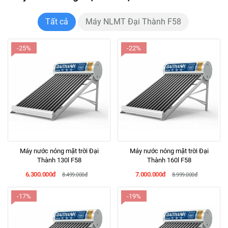
Tất cả
Máy NLMT Đại Thành F58
-25%
-22%
Máy nước nóng mặt trời Đại
Máy nước nóng mặt trời Đại
Thành 130l F58
Thành 160l F58
6.300.000đ
7.000.000đ
8.499.000đ
8.999.000đ
-17%
-19%