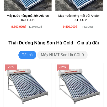
Máy nước nóng mặt trời Ariston
Máy nước nóng mặt trời Ariston
160l ECO 2
190l ECO 2
8.300.000đ
9.400.000đ
10.390.000đ
11.490.000đ
Thái Dương Năng Sơn Hà Gold - Giá ưu đãi
Tất cả
Máy NLMT Sơn Hà GOLD
-30%
-32%