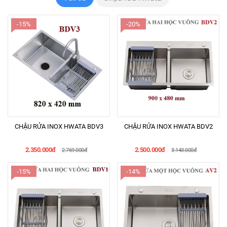
-15%
-20%
CHẬU RỬA INOX HWATA BDV3
CHẬU RỬA INOX HWATA BDV2
2.350.000đ
2.500.000đ
2.769.000đ
3.143.000đ
-15%
-14%