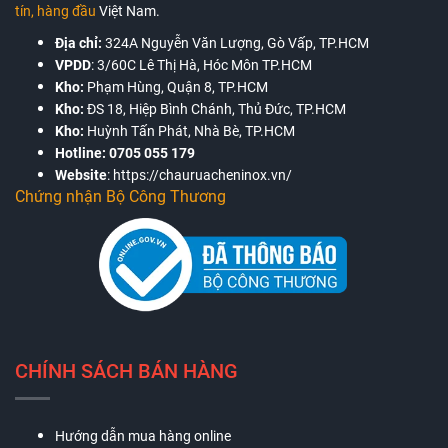
tín, hàng đầu
Việt Nam.
Địa chỉ:
324A Nguyễn Văn Lượng, Gò Vấp, TP.HCM
VPDD
:
3/60C Lê Thị Hà, Hóc Môn TP.HCM
Kho:
Phạm Hùng, Quận 8, TP.HCM
Kho:
ĐS 18, Hiệp Bình Chánh, Thủ Đức, TP.HCM
Kho:
Huỳnh Tấn Phát, Nhà Bè, TP.HCM
Hotline:
0705 055 179
Website
:
https://chauruacheninox.vn/
Chứng nhận Bộ Công Thương
CHÍNH SÁCH BÁN HÀNG
Hướng dẫn mua hàng online