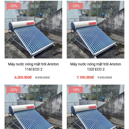
-25%
-25%
Máy nước nóng mặt trời Ariston
Máy nước nóng mặt trời Ariston
116l ECO 2
132l ECO 2
6.250.000đ
7.100.000đ
8.390.000đ
9.590.000đ
-20%
-18%