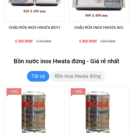
CHẬU RỬA INOX HWATA BDV1
CHẬU RỬA INOX HWATA AV2
2.350.000đ
2.450.000đ
2.769.000đ
2.857.000đ
Bồn nước inox Hwata đứng - Giá rẻ nhất
Tất cả
Bồn inox Hwata đứng
-19%
-18%