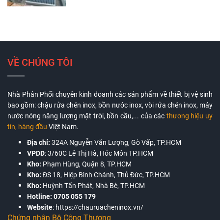
VỀ CHÚNG TÔI
Nhà Phân Phối chuyên kinh doanh các sản phẩm về thiết bị vệ sinh
bao gồm: chậu rửa chén inox, bồn nước inox, vòi rửa chén inox, máy
nước nóng năng lượng mặt trời, bồn cầu,... của các
thương hiệu uy
tín, hàng đầu
Việt Nam.
Địa chỉ:
324A Nguyễn Văn Lượng, Gò Vấp, TP.HCM
VPDD
:
3/60C Lê Thị Hà, Hóc Môn TP.HCM
Kho:
Phạm Hùng, Quận 8, TP.HCM
Kho:
ĐS 18, Hiệp Bình Chánh, Thủ Đức, TP.HCM
Kho:
Huỳnh Tấn Phát, Nhà Bè, TP.HCM
Hotline:
0705 055 179
Website
:
https://chauruacheninox.vn/
Chứng nhận Bộ Công Thương