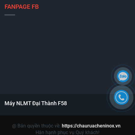
FANPAGE FB
Máy NLMT Đại Thành F58
@ Bản quyền thuộc về:
https://chauruacheninox.vn
.
Hân hạnh phục vụ Quý khách!