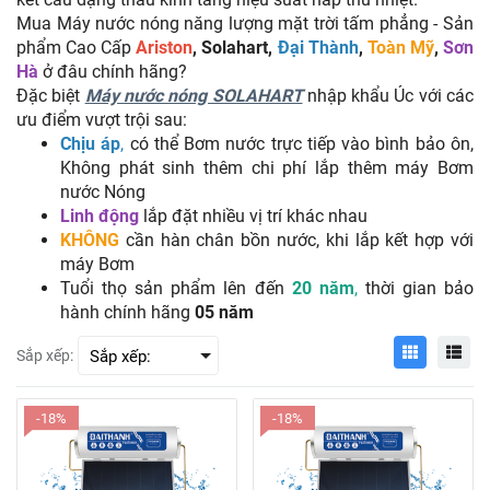
Mua Máy nước nóng năng lượng mặt trời tấm phẳng - Sản
phẩm Cao Cấp
Ariston
, Solahart,
Đại Thành
,
Toàn Mỹ
,
Sơn
Hà
ở đâu chính hãng?
Đặc biệt
Máy nước nóng SOLAHART
nhập khẩu Úc với các
ưu điểm vượt trội sau:
Chịu áp
,
có thể Bơm nước trực tiếp vào bình bảo ôn,
Không phát sinh thêm chi phí lắp thêm máy Bơm
nước Nóng
Linh động
lắp đặt nhiều vị trí khác nhau
KHÔNG
cần hàn chân bồn nước, khi lắp kết hợp với
máy Bơm
Tuổi thọ sản phẩm lên đến
20 năm
,
thời gian bảo
hành chính hãng
05 năm
Sắp xếp:
-18%
-18%