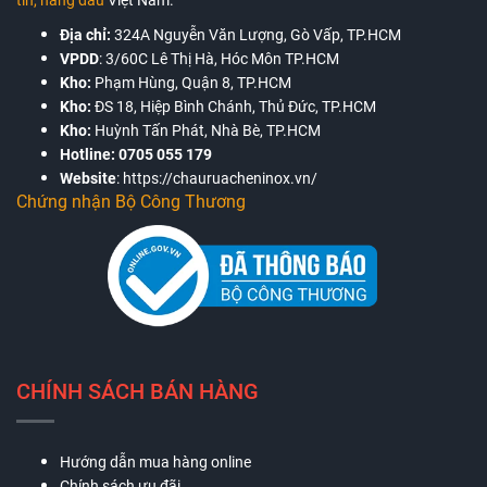
Địa chỉ:
324A Nguyễn Văn Lượng, Gò Vấp, TP.HCM
VPDD
:
3/60C Lê Thị Hà, Hóc Môn TP.HCM
Kho:
Phạm Hùng, Quận 8, TP.HCM
Kho:
ĐS 18, Hiệp Bình Chánh, Thủ Đức, TP.HCM
Kho:
Huỳnh Tấn Phát, Nhà Bè, TP.HCM
Hotline:
0705 055 179
Website
:
https://chauruacheninox.vn/
Chứng nhận Bộ Công Thương
CHÍNH SÁCH BÁN HÀNG
Hướng dẫn mua hàng online
Chính sách ưu đãi