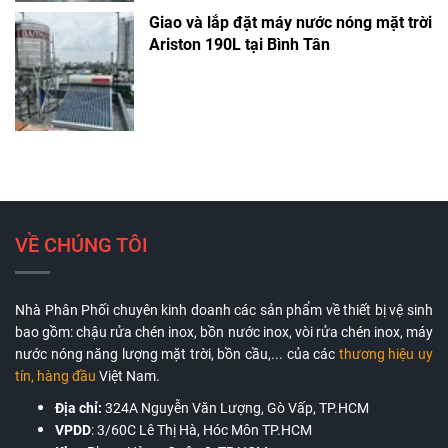
Giao và lắp đặt máy nước nóng mặt trời
Ariston 190L tại Bình Tân
VỀ CHÚNG TÔI
Nhà Phân Phối chuyên kinh doanh các sản phẩm về thiết bị vệ sinh
bao gồm: chậu rửa chén inox, bồn nước inox, vòi rửa chén inox, máy
nước nóng năng lượng mặt trời, bồn cầu,... của các
thương hiệu uy
tín, hàng đầu
Việt Nam.
Địa chỉ:
324A Nguyễn Văn Lượng, Gò Vấp, TP.HCM
VPDD
:
3/60C Lê Thị Hà, Hóc Môn TP.HCM