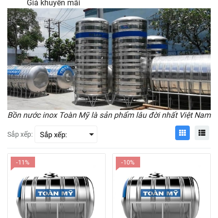
Giá khuyến mãi
Bồn nước inox Toàn Mỹ là sản phẩm lâu đời nhất Việt Nam
Sắp xếp:
-11%
-10%