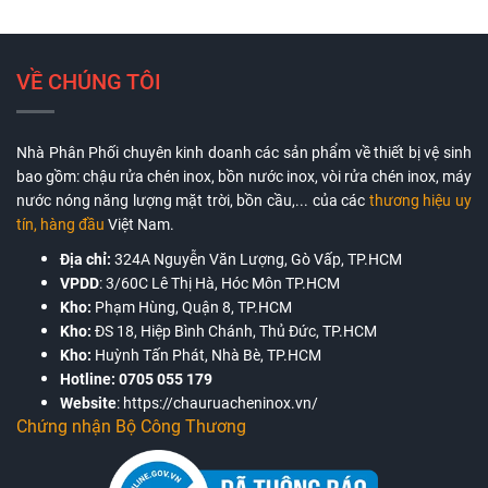
VỀ CHÚNG TÔI
Nhà Phân Phối chuyên kinh doanh các sản phẩm về thiết bị vệ sinh
bao gồm: chậu rửa chén inox, bồn nước inox, vòi rửa chén inox, máy
nước nóng năng lượng mặt trời, bồn cầu,... của các
thương hiệu uy
tín, hàng đầu
Việt Nam.
Địa chỉ:
324A Nguyễn Văn Lượng, Gò Vấp, TP.HCM
VPDD
:
3/60C Lê Thị Hà, Hóc Môn TP.HCM
Kho:
Phạm Hùng, Quận 8, TP.HCM
Kho:
ĐS 18, Hiệp Bình Chánh, Thủ Đức, TP.HCM
Kho:
Huỳnh Tấn Phát, Nhà Bè, TP.HCM
Hotline:
0705 055 179
Website
:
https://chauruacheninox.vn/
Chứng nhận Bộ Công Thương