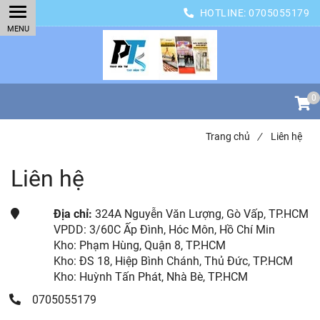
HOTLINE:
0705055179
0
Trang chủ
/
Liên hệ
Liên hệ
Địa chỉ:
324A Nguyễn Văn Lượng, Gò Vấp, TP.HCM
VPDD:
3/60C Ấp Đình, Hóc Môn, Hồ Chí Min
Kho: Phạm Hùng, Quận 8, TP.HCM
Kho: ĐS 18, Hiệp Bình Chánh, Thủ Đức, TP.HCM
Kho: Huỳnh Tấn Phát, Nhà Bè, TP.HCM
0705055179