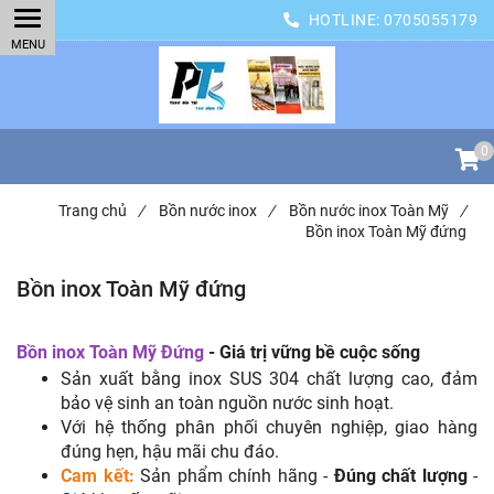
HOTLINE:
0705055179
0
Trang chủ
/
Bồn nước inox
/
Bồn nước inox Toàn Mỹ
/
Bồn inox Toàn Mỹ đứng
Bồn inox Toàn Mỹ đứng
Bồn inox Toàn Mỹ Đứng
- Giá trị vững bề cuộc sống
Sản xuất bằng inox SUS 304 chất lượng cao, đảm
bảo vệ sinh an toàn nguồn nước sinh hoạt.
Với hệ thống phân phối chuyên nghiệp, giao hàng
đúng hẹn, hậu mãi chu đáo.
Cam kết:
Sản phẩm chính hãng -
Đúng chất lượng
-