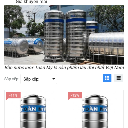
Giá khuyến mãi
Bồn nước inox Toàn Mỹ là sản phẩm lâu đời nhất Việt Nam
Sắp xếp:
-11%
-12%