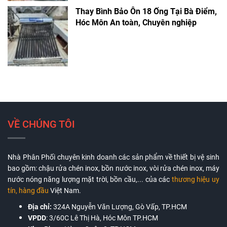
Thay Bình Bảo Ôn 18 Ống Tại Bà Điểm,
Hóc Môn An toàn, Chuyên nghiệp
VỀ CHÚNG TÔI
Nhà Phân Phối chuyên kinh doanh các sản phẩm về thiết bị vệ sinh
bao gồm: chậu rửa chén inox, bồn nước inox, vòi rửa chén inox, máy
nước nóng năng lượng mặt trời, bồn cầu,... của các
thương hiệu uy
tín, hàng đầu
Việt Nam.
Địa chỉ:
324A Nguyễn Văn Lượng, Gò Vấp, TP.HCM
VPDD
:
3/60C Lê Thị Hà, Hóc Môn TP.HCM