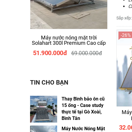
C
Sắp xếp:
-26%
Máy nước nóng mặt trời
Bồn t
Solahart 300l Premium Cao cấp
51.900.000đ
6.8
69.000.000đ
TIN CHO BẠN
Thay Bình bảo ôn cũ
15 ống - Case study
thực tế tại Gò Xoài,
Máy 
Bình Tân
32.0
Máy Nước Nóng Mặt