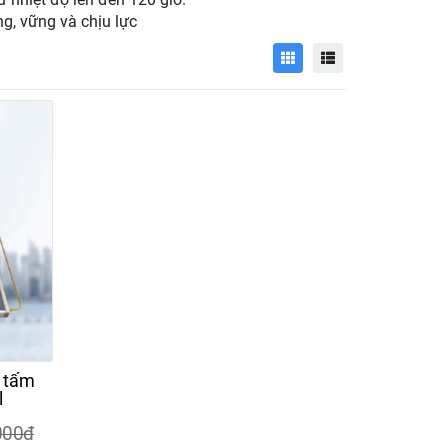
g, vững và chịu lực
00l
00đ
i tấm
l
000đ