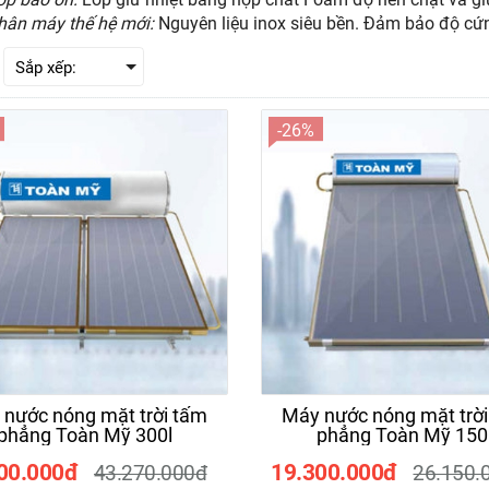
hân máy thế hệ mới:
Nguyên liệu inox siêu bền. Đảm bảo độ cứn
-26%
ự hoại Wavelife WP 1000L
Bồn nước inox Hwata 5
ngang
00.000đ
2.250.000đ
7.760.000đ
2.783.0
nước nóng mặt trời tấm
Máy nước nóng mặt trờ
phẳng Toàn Mỹ 300l
phẳng Toàn Mỹ 150
00.000đ
19.300.000đ
43.270.000đ
26.150.