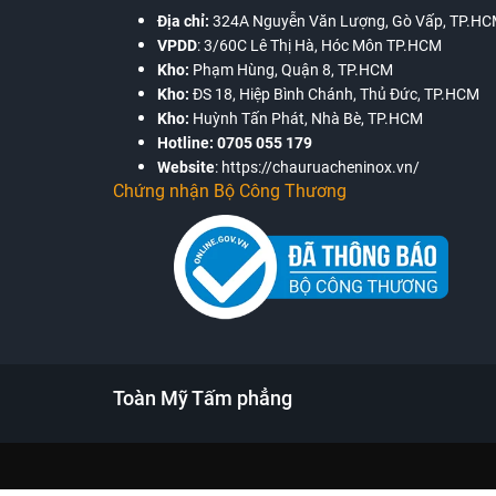
Địa chỉ:
324A Nguyễn Văn Lượng, Gò Vấp, TP.H
VPDD
:
3/60C Lê Thị Hà, Hóc Môn TP.HCM
Kho:
Phạm Hùng, Quận 8, TP.HCM
Kho:
ĐS 18, Hiệp Bình Chánh, Thủ Đức, TP.HCM
Kho:
Huỳnh Tấn Phát, Nhà Bè, TP.HCM
Hotline:
0705 055 179
Website
:
https://chauruacheninox.vn/
Chứng nhận Bộ Công Thương
Toàn Mỹ Tấm phẳng