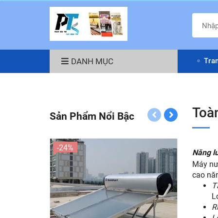
DANH MỤC
Tra
Toà
Sản Phẩm Nổi Bậc
-24%
-12%
Năng l
Máy nướ
cao năn
T
L
R
L