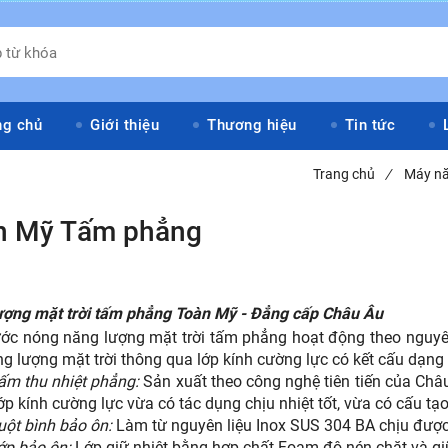
ng chủ
Giới thiệu
Thương hiệu
Tin tức
Trang chủ
/
Máy nă
n Mỹ Tấm phẳng
-19%
ượng mặt trời tấm phẳng Toàn Mỹ - Đẳng cấp Châu Âu
c nóng năng lượng mặt trời tấm phẳng hoạt động theo nguyên 
g lượng mặt trời thông qua lớp kính cường lực có kết cấu dạng t
ấm thu nhiệt phẳng:
Sản xuất theo công nghệ tiên tiến của Ch
ớp kính cường lực vừa có tác dụng chịu nhiệt tốt, vừa có cấu tạo
uột bình bảo ôn:
Làm từ nguyên liệu Inox SUS 304 BA chịu được c
ớp bảo ôn:
Lớp giữ nhiệt bằng hợp chất Foam độ nén chặt và giữ