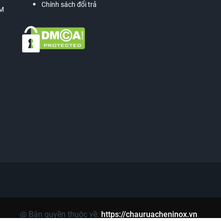
Chính sách đổi trả
CM
@ Bản quyền thuộc về:
https://chauruacheninox.vn
.