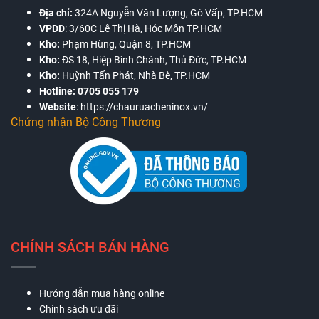
Địa chỉ:
324A Nguyễn Văn Lượng, Gò Vấp, TP.HCM
VPDD
:
3/60C Lê Thị Hà, Hóc Môn TP.HCM
Kho:
Phạm Hùng, Quận 8, TP.HCM
Kho:
ĐS 18, Hiệp Bình Chánh, Thủ Đức, TP.HCM
Kho:
Huỳnh Tấn Phát, Nhà Bè, TP.HCM
Hotline:
0705 055 179
Website
:
https://chauruacheninox.vn/
Chứng nhận Bộ Công Thương
CHÍNH SÁCH BÁN HÀNG
Hướng dẫn mua hàng online
Chính sách ưu đãi